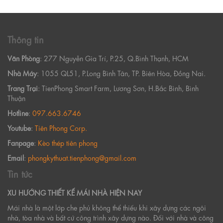
Thông tin
Văn Phòng
: 277 Nguyễn Gia Trí, P.25, Q.Bình Thạnh, HCM
Nhà Máy
: 1055 QL51, P.Long Bình Tân, TP. Biên Hòa, Đồng Nai.
Trang Trại
: TienPhong Smart Farm, Lương Sơn, H.Bắc Bình, Bình
Thuận
Hotline
:
097.663.6746
Youtube
:
Tiên Phong Corp.
Fanpage
:
Kèo thép tiên phong
Email
:
phongkythuat.tienphong@gmail.com
Tin tức
XU HƯỚNG THIẾT KẾ MÁI NHÀ HIỆN NAY
Mái nhà là một lớp che phủ không thể thiếu khi xây dựng các ngôi
nhà, tòa nhà và bất cứ công trình xây dựng nào. Đối với nhà và công