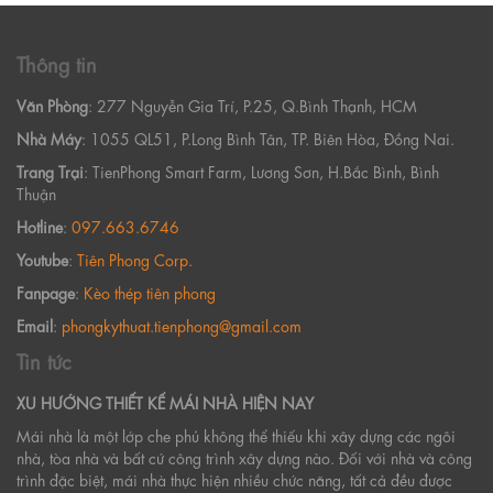
Thông tin
Văn Phòng
: 277 Nguyễn Gia Trí, P.25, Q.Bình Thạnh, HCM
Nhà Máy
: 1055 QL51, P.Long Bình Tân, TP. Biên Hòa, Đồng Nai.
Trang Trại
: TienPhong Smart Farm, Lương Sơn, H.Bắc Bình, Bình
Thuận
Hotline
:
097.663.6746
Youtube
:
Tiên Phong Corp.
Fanpage
:
Kèo thép tiên phong
Email
:
phongkythuat.tienphong@gmail.com
Tin tức
XU HƯỚNG THIẾT KẾ MÁI NHÀ HIỆN NAY
Mái nhà là một lớp che phủ không thể thiếu khi xây dựng các ngôi
nhà, tòa nhà và bất cứ công trình xây dựng nào. Đối với nhà và công
trình đặc biệt, mái nhà thực hiện nhiều chức năng, tất cả đều được